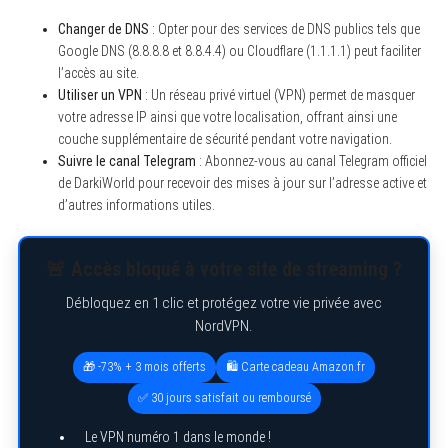
Changer de DNS
: Opter pour des services de DNS publics tels que
Google DNS (8.8.8.8 et 8.8.4.4) ou Cloudflare (1.1.1.1) peut faciliter
l’accès au site.
Utiliser un VPN
: Un réseau privé virtuel (VPN) permet de masquer
votre adresse IP ainsi que votre localisation, offrant ainsi une
couche supplémentaire de sécurité pendant votre navigation.
Suivre le canal Telegram
: Abonnez-vous au canal Telegram officiel
de DarkiWorld pour recevoir des mises à jour sur l’adresse active et
d’autres informations utiles.
🚨 Accès bloqué à votre site de streaming ?
Débloquez en 1 clic et protégez votre vie privée avec
NordVPN.
🎁 -73% + 3 mois offerts
🛍️ Carte cadeau Amazon.fr
✅ 30 jours satisfait ou remboursé
Le VPN numéro 1 dans le monde !