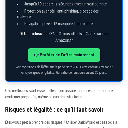
Jusqu’à
10 appareils
sécurisés avec un seul compte
Protection avancée : anti-phishing, blocage des
malwares
Navigation privée : IP masquée, trafic chiffré
Offre exclusive :
-73% + 3 mois offerts + Carte cadeau
Amazon.fr
S
e
👉 Profiter de l’offre maintenant
a
r
Voir conditions de l’offre sur la page NordVPN. Carte cadeau Amazon.fr
c
h
envoyée après éligibilité. Garantie de remboursement 30 jours.
f
o
r
Ces méthodes sont essentielles pour assurer un accès constant aux
:
contenus proposés, même en cas de restrictions.
Risques et légalité : ce qu’il faut savoir
Êtes-vous prêt à prendre des risques ? Utiliser DarkiWorld est associé à