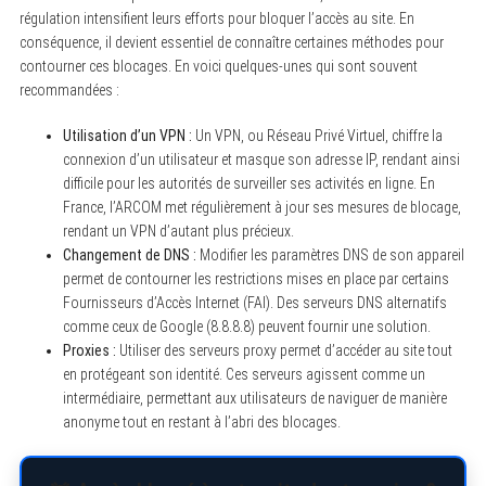
régulation intensifient leurs efforts pour bloquer l’accès au site. En
conséquence, il devient essentiel de connaître certaines méthodes pour
contourner ces blocages. En voici quelques-unes qui sont souvent
recommandées :
Utilisation d’un VPN :
Un VPN, ou Réseau Privé Virtuel, chiffre la
connexion d’un utilisateur et masque son adresse IP, rendant ainsi
difficile pour les autorités de surveiller ses activités en ligne. En
France, l’ARCOM met régulièrement à jour ses mesures de blocage,
rendant un VPN d’autant plus précieux.
Changement de DNS :
Modifier les paramètres DNS de son appareil
permet de contourner les restrictions mises en place par certains
Fournisseurs d’Accès Internet (FAI). Des serveurs DNS alternatifs
comme ceux de Google (8.8.8.8) peuvent fournir une solution.
Proxies :
Utiliser des serveurs proxy permet d’accéder au site tout
en protégeant son identité. Ces serveurs agissent comme un
intermédiaire, permettant aux utilisateurs de naviguer de manière
anonyme tout en restant à l’abri des blocages.
S