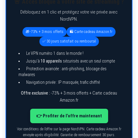
🚨 Accès bloqué à votre site de streaming ?
e
a
Débloquez en 1 clic et protégez votre vie privée avec
r
NordVPN.
c
h
f
🎁 -73% + 3 mois offerts
🛍️ Carte cadeau Amazon.fr
o
r
✅ 30 jours satisfait ou remboursé
:
Le VPN numéro 1 dans le monde !
Jusqu’à
10 appareils
sécurisés avec un seul compte
Protection avancée : anti-phishing, blocage des
malwares
Navigation privée : IP masquée, trafic chiffré
Offre exclusive :
-73% + 3 mois offerts + Carte cadeau
Amazon.fr
👉 Profiter de l’offre maintenant
Voir conditions de l’offre sur la page NordVPN. Carte cadeau Amazon.fr
envoyée après éligibilité. Garantie de remboursement 30 jours.