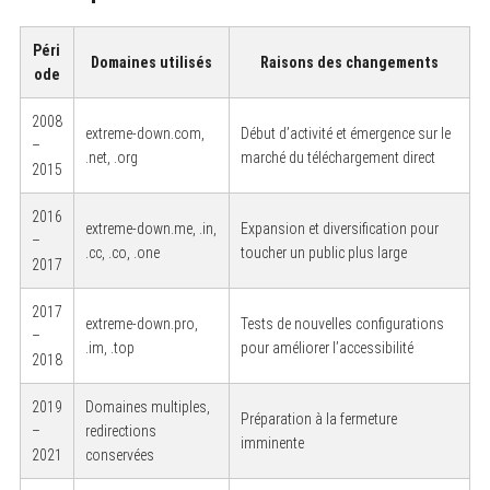
Péri
Domaines utilisés
Raisons des changements
ode
2008
extreme-down.com,
Début d’activité et émergence sur le
–
.net, .org
marché du téléchargement direct
2015
2016
extreme-down.me, .in,
Expansion et diversification pour
–
.cc, .co, .one
toucher un public plus large
2017
2017
extreme-down.pro,
Tests de nouvelles configurations
–
.im, .top
pour améliorer l’accessibilité
2018
2019
Domaines multiples,
Préparation à la fermeture
–
redirections
imminente
2021
conservées