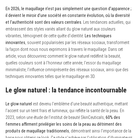
En 2026, le maquillage n’est pas simplement une question d’apparence ;
il devient le miroir d’une société en constante évolution, où la diversité
et l’authenticité sont des valeurs centrales.
Les tendances actuelles, qui
embrassent des styles variés allant du glow naturel aux couleurs
vibrantes, témoignent de cette quête d’identité.
Les techniques
innovantes
, souvent popularisées par les réseaux sociaux, transforment
la façon dont nous nous exprimons à travers le maquillage. Dans cet
article, vous découvrirez comment le glow naturel redéfinit la beauté,
quelles couleurs sont à l’honneur cette année, l’essor du maquillage
minimaliste, l’influence omniprésente des réseaux sociaux, ainsi que des
techniques innovantes telles que le maquillage en 3D.
Le glow naturel : la tendance incontournable
Le glow naturel
est devenu l’emblème d’une beauté authentique, mettant
l’accent sur un teint frais et lumineux, qui reflète la santé de la peau. En
2023, selon une étude de l’institut de beauté SkinCeuticals,
60% des
femmes affirment privilégier les soins de la peau au détriment des
produits de maquillage traditionnels
, démontrant ainsi l’importance de la
base pour obtenir ce look. Ce style s’achève par l’utilisation d’illuminateurs