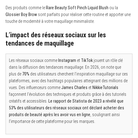
f
o
Des produits comme le
Rare Beauty Soft Pinch Liquid Blush
ou la
r
Glossier Boy Brow
sont parfaits pour réaliser cette routine et apporter une
:
touche de modernité à votre maquillage minimaliste.
L’impact des réseaux sociaux sur les
tendances de maquillage
Les réseaux sociaux comme
Instagram
et
TikTok
jouent un rôle clé
dans la diffusion des tendances maquillage. En 2026, on note que
plus de
70%
des utilisateurs cherchent l’inspiration maquillage sur ces
plateformes, avec des hashtags populaires atteignant des millions de
vues. Des influenceurs comme
James Charles
et
NikkieTutorials
façonnent l’évolution des techniques et produits grâce à des tutoriels
créatifs et accessibles.
Le rapport de Statista de 2023 a révélé que
53% des utilisateurs des réseaux sociaux ont déclaré acheter des
produits de beauté après les avoir vus en ligne
, soulignant ainsi
l’importance de cette plateforme pour les marques.