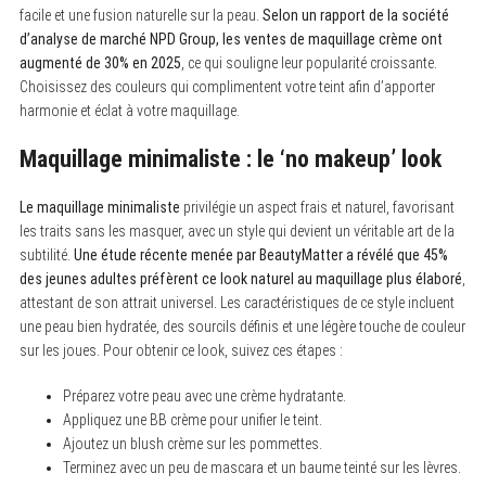
facile et une fusion naturelle sur la peau.
Selon un rapport de la société
d’analyse de marché NPD Group, les ventes de maquillage crème ont
augmenté de 30% en 2025
, ce qui souligne leur popularité croissante.
Choisissez des couleurs qui complimentent votre teint afin d’apporter
harmonie et éclat à votre maquillage.
Maquillage minimaliste : le ‘no makeup’ look
Le maquillage minimaliste
privilégie un aspect frais et naturel, favorisant
les traits sans les masquer, avec un style qui devient un véritable art de la
subtilité.
Une étude récente menée par BeautyMatter a révélé que 45%
des jeunes adultes préfèrent ce look naturel au maquillage plus élaboré
,
attestant de son attrait universel. Les caractéristiques de ce style incluent
une peau bien hydratée, des sourcils définis et une légère touche de couleur
sur les joues. Pour obtenir ce look, suivez ces étapes :
S
Préparez votre peau avec une crème hydratante.
e
Appliquez une BB crème pour unifier le teint.
a
r
Ajoutez un blush crème sur les pommettes.
c
Terminez avec un peu de mascara et un baume teinté sur les lèvres.
h