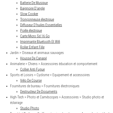
Batterie De Musique
Baignoire D'angle
Slow Cooker
Tronçonneuse électrique
Diffuseur D'huiles Essentielles
Poêle électrique
Carte Micro Sd 16 Go
Imprimante Bluetooth Et Wifi
Roller Enfant Fille
Jardin > Oiseaux et animaux sauvages
Housse De Canapé
Animalerie > Chiens > Accessoires éducation et comportement
Collier Anti Fugue
Sports et Loisirs > Cyclisme > Equipement et accessoires
Vélo De Course
Fournitures de bureau > Fournitures électroniques
Destructeur De Documents
High-Tech > Photo et Caméscopes > Accessoires > Studio photo et
éclairage
Studio Photo
S
e