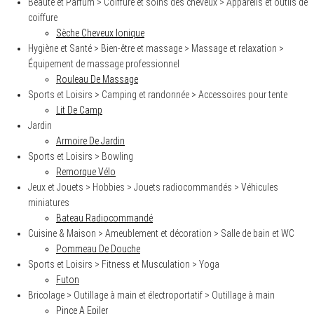
Beauté et Parfum > Coiffure et soins des cheveux > Appareils et outils de
a
coiffure
r
Sèche Cheveux Ionique
c
h
Hygiène et Santé > Bien-être et massage > Massage et relaxation >
f
Équipement de massage professionnel
o
Rouleau De Massage
r
:
Sports et Loisirs > Camping et randonnée > Accessoires pour tente
Lit De Camp
Jardin
Armoire De Jardin
Sports et Loisirs > Bowling
Remorque Vélo
Jeux et Jouets > Hobbies > Jouets radiocommandés > Véhicules
miniatures
Bateau Radiocommandé
Cuisine & Maison > Ameublement et décoration > Salle de bain et WC
Pommeau De Douche
Sports et Loisirs > Fitness et Musculation > Yoga
Futon
Bricolage > Outillage à main et électroportatif > Outillage à main
Pince A Epiler