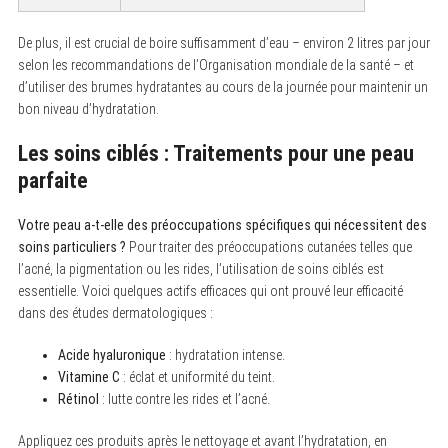
h
f
De plus, il est crucial de boire suffisamment d’eau – environ 2 litres par jour
o
selon les recommandations de l’Organisation mondiale de la santé – et
r
:
d’utiliser des brumes hydratantes au cours de la journée pour maintenir un
bon niveau d’hydratation.
Les soins ciblés : Traitements pour une peau
parfaite
Votre peau a-t-elle des préoccupations spécifiques qui nécessitent des
soins particuliers ?
Pour traiter des préoccupations cutanées telles que
l’acné, la pigmentation ou les rides, l’utilisation de soins ciblés est
essentielle. Voici quelques actifs efficaces qui ont prouvé leur efficacité
dans des études dermatologiques :
Acide hyaluronique
: hydratation intense.
Vitamine C
: éclat et uniformité du teint.
Rétinol
: lutte contre les rides et l’acné.
Appliquez ces produits après le nettoyage et avant l’hydratation, en