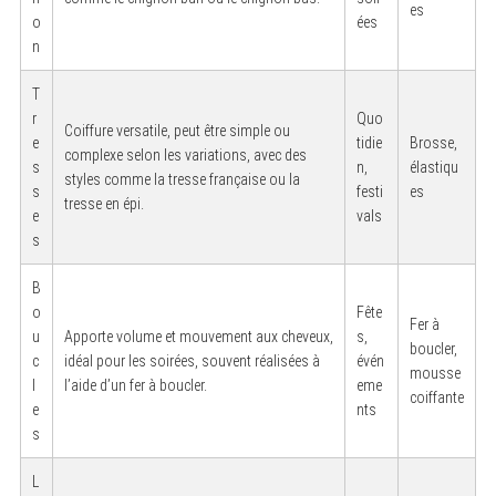
es
o
ées
n
T
r
Quo
Coiffure versatile, peut être simple ou
e
tidie
Brosse,
complexe selon les variations, avec des
s
n,
élastiqu
styles comme la tresse française ou la
s
festi
es
tresse en épi.
e
vals
s
B
o
Fête
Fer à
u
Apporte volume et mouvement aux cheveux,
s,
boucler,
c
idéal pour les soirées, souvent réalisées à
évén
mousse
l
l’aide d’un fer à boucler.
eme
coiffante
e
nts
s
L