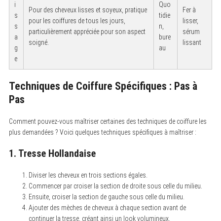
i
Quo
Pour des cheveux lisses et soyeux, pratique
Fer à
s
tidie
pour les coiffures de tous les jours,
lisser,
s
n,
particulièrement appréciée pour son aspect
sérum
a
bure
soigné.
lissant
g
au
e
Techniques de Coiffure Spécifiques : Pas à
Pas
Comment pouvez-vous maîtriser certaines des techniques de coiffure les
plus demandées ? Voici quelques techniques spécifiques à maîtriser :
1. Tresse Hollandaise
Diviser les cheveux en trois sections égales.
S
Commencer par croiser la section de droite sous celle du milieu.
e
a
Ensuite, croiser la section de gauche sous celle du milieu.
r
Ajouter des mèches de cheveux à chaque section avant de
c
h
continuer la tresse, créant ainsi un look volumineux.