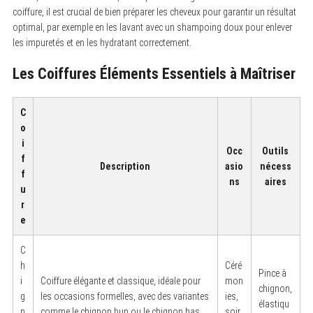
coiffure, il est crucial de bien préparer les cheveux pour garantir un résultat
optimal, par exemple en les lavant avec un shampoing doux pour enlever
les impuretés et en les hydratant correctement.
Les Coiffures Éléments Essentiels à Maîtriser
C
o
i
Occ
Outils
f
Description
asio
nécess
f
ns
aires
u
r
e
C
h
Céré
Pince à
i
Coiffure élégante et classique, idéale pour
mon
chignon,
g
les occasions formelles, avec des variantes
ies,
élastiqu
n
comme le chignon bun ou le chignon bas.
soir