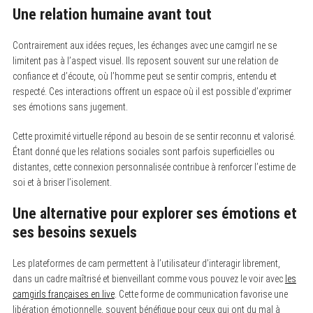
Une relation humaine avant tout
Contrairement aux idées reçues, les échanges avec une camgirl ne se
limitent pas à l’aspect visuel. Ils reposent souvent sur une relation de
confiance et d’écoute, où l’homme peut se sentir compris, entendu et
respecté. Ces interactions offrent un espace où il est possible d’exprimer
ses émotions sans jugement.
Cette proximité virtuelle répond au besoin de se sentir reconnu et valorisé.
Étant donné que les relations sociales sont parfois superficielles ou
distantes, cette connexion personnalisée contribue à renforcer l’estime de
S
soi et à briser l’isolement.
e
a
Une alternative pour explorer ses émotions et
r
c
ses besoins sexuels
h
f
o
Les plateformes de cam permettent à l’utilisateur d’interagir librement,
r
dans un cadre maîtrisé et bienveillant comme vous pouvez le voir avec
les
:
camgirls françaises en live
. Cette forme de communication favorise une
libération émotionnelle, souvent bénéfique pour ceux qui ont du mal à